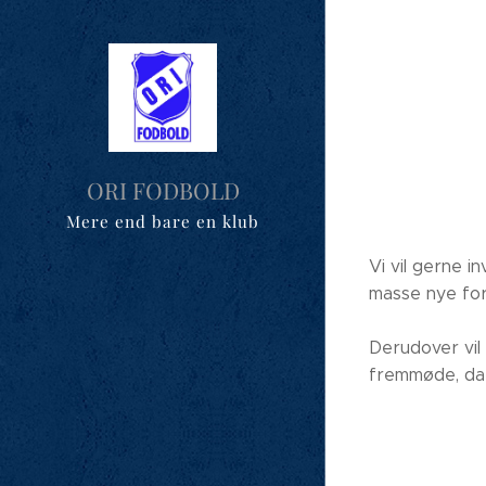
ORI FODBOLD
Mere end bare en klub
Vi vil gerne i
masse nye for
Derudover vil
fremmøde, da 