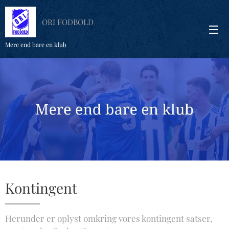
ORI FODBOLD
Mere end bare en klub
Kontingent
Herunder er oplyst omkring vores kontingent satser,