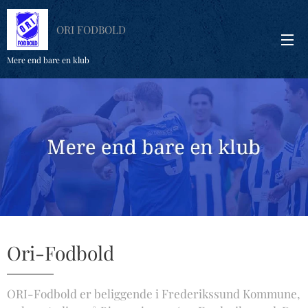
ORI FODBOLD
Mere end bare en klub
Ori-Fodbold
ORI-Fodbold er beliggende i Frederikssund Kommune,